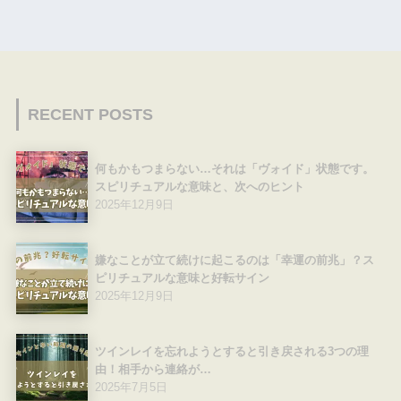
RECENT POSTS
何もかもつまらない…それは「ヴォイド」状態です。
スピリチュアルな意味と、次へのヒント
2025年12月9日
嫌なことが立て続けに起こるのは「幸運の前兆」？ス
ピリチュアルな意味と好転サイン
2025年12月9日
ツインレイを忘れようとすると引き戻される3つの理
由！相手から連絡が…
2025年7月5日